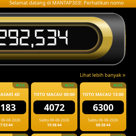
NTAP303!. Perhatikan nomor tujuan rekening deposit di me
Lihat lebih banyak
LIVE
LIVE
LIVE
ASAKI 4D
TOTO MACAU 00:00
TOTO MACAU 13:00
T
3183
4072
6300
 08-08-2026
Sabtu 08-08-2026
Sabtu 08-08-2026
7:53:42
19:38:42
08:38:42