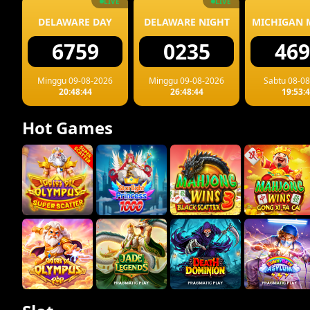
IVE
LIVE
LIVE
DELAWARE DAY
DELAWARE NIGHT
MICHIGAN 
6759
0235
469
6
Minggu 09-08-2026
Minggu 09-08-2026
Sabtu 08-0
20:48:42
26:48:42
19:53:
Hot Games