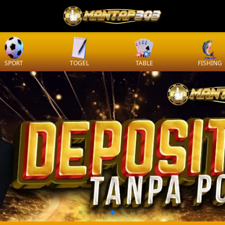
SPORT
TOGEL
TABLE
FISHING