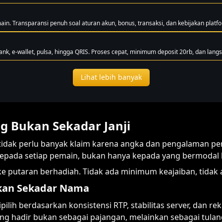
in. Transparansi penuh soal aturan akun, bonus, transaksi, dan kebijakan pl
nk, e-wallet, pulsa, hingga QRIS. Proses cepat, minimum deposit 20rb, dan lang
Lihat lebih banyak
g Bukan Sekadar Janji
tidak perlu banyak klaim karena angka dan pengalaman pem
epada setiap pemain, bukan hanya kepada yang bermodal 
e putaran berhadiah. Tidak ada minimum keajaiban, tidak 
Bukan Sekadar Nama
pilih berdasarkan konsistensi RTP, stabilitas server, dan 
ing hadir bukan sebagai pajangan, melainkan sebagai tul